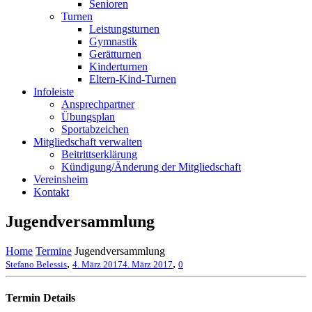
Senioren
Turnen
Leistungsturnen
Gymnastik
Gerätturnen
Kinderturnen
Eltern-Kind-Turnen
Infoleiste
Ansprechpartner
Übungsplan
Sportabzeichen
Mitgliedschaft verwalten
Beitrittserklärung
Kündigung/Änderung der Mitgliedschaft
Vereinsheim
Kontakt
Jugendversammlung
Home
Termine
Jugendversammlung
,
,
Stefano Belessis
4. März 2017
4. März 2017
0
Termin Details